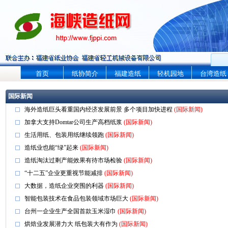
首页
纸协简介
福建造纸
轻机园地
台湾造纸
国际新闻
海外造纸巨头看重国内经济发展前景 多个项目加快进程
(国际新闻)
加拿大支持Domtar公司生产高档纸浆
(国际新闻)
生活用纸、包装用纸继续领跑
(国际新闻)
造纸业也能“绿”起来
(国际新闻)
造纸淘汰过剩产能效果有待市场检验
(国际新闻)
“十二五”企业更重视节能减排
(国际新闻)
大数据，造纸企业突围的利器
(国际新闻)
智能包装技术在食品包装领域市场巨大
(国际新闻)
台州一企业生产全国首款玉米湿巾
(国际新闻)
烘焙业发展潜力大 纸包装大有作为
(国际新闻)