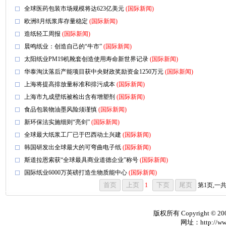
全球医药包装市场规模将达623亿美元
(国际新闻)
欧洲8月纸浆库存量稳定
(国际新闻)
造纸轻工周报
(国际新闻)
晨鸣纸业：创造自己的“牛市”
(国际新闻)
太阳纸业PM19机靴套创造使用寿命新世界记录
(国际新闻)
华泰淘汰落后产能项目获中央财政奖励资金1250万元
(国际新闻)
上海将提高排放量标准和排污成本
(国际新闻)
上海市九成壁纸被检出含有增塑剂
(国际新闻)
食品包装物油墨风险须谨慎
(国际新闻)
新环保法实施细则“亮剑”
(国际新闻)
全球最大纸浆工厂已于巴西动土兴建
(国际新闻)
韩国研发出全球最大的可弯曲电子纸
(国际新闻)
斯道拉恩索获“全球最具商业道德企业”称号
(国际新闻)
国际纸业6000万英磅打造生物质能中心
(国际新闻)
1
第1页,一
版权所有 Copyright © 20
网址：http://www