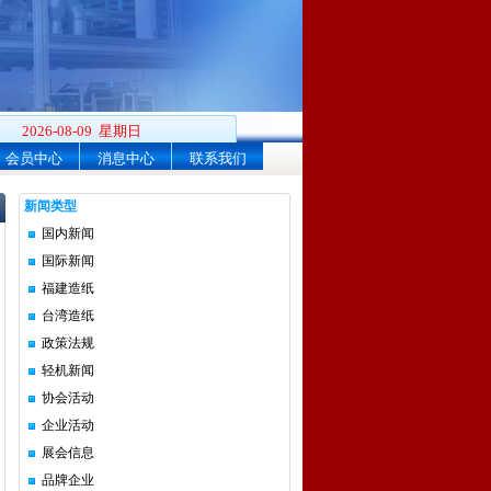
2026-08-09 星期日
会员中心
消息中心
联系我们
新闻类型
国内新闻
国际新闻
福建造纸
台湾造纸
政策法规
轻机新闻
协会活动
企业活动
展会信息
品牌企业