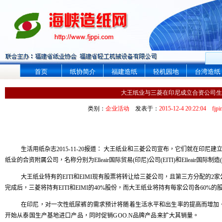
首页
纸协简介
福建造纸
轻机园地
台湾造纸
大王纸业与三菱在印尼成立合资公司生
类别：
企业活动
发表于：
2015-12-4 20:22:04
fjpi
生活用纸杂志
2015-11-20
报道：
大王纸业和三菱公司宣布，它们就在印尼建
纸业的合资附属公司，名称分别为
Elleair
国际贸易
(
印尼
)
公司
(EITI)
和
Elleair
国际制造
(
大王纸业特有的
EITI
和
EIMI
现有股票将转让给三菱公司，且第三方分配的
2
家
完成后，三菱将持有
EITI
和
EIMI
的
40%
股份，而大王纸业将持有每家公司各
60%
的
在印尼，对一次性纸尿裤的需求预计将随着生活水平和出生率的提高而增加
开始从泰国生产基地进口产品，同时促销
GOO.N
品牌产品来扩大其销量。