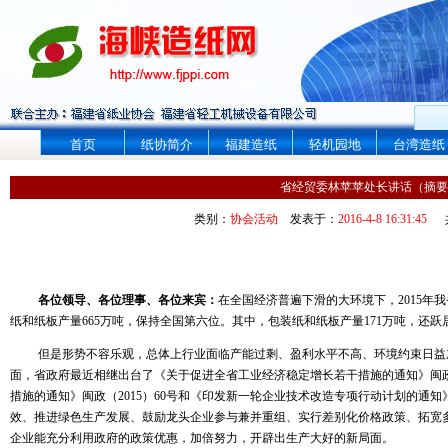
首页
纸协简介
福建造纸
轻机园地
台湾造纸
省经贸委林苹苹处长讲话（摘要
类别：
协会活动
发表于：
2016-4-8 16:31:45
各位领导、各位理事、各位来宾：
在全国经济普遍下滑的大环境下，
2015
年我
纸和纸板产量
665
万吨，保持全国第六位。其中，包装纸和纸板产量
171
万吨，还跃
但是形势不容乐观，总体上行业面临产能过剩、盈利水平不高、环境约束日益
面，省政府最近相继出台了《关于促进全省工业经济稳定增长若干措施的通知》闽
措施的通知》闽政（
2015
）
60
号和《印发新一轮企业技术改造专项行动计划的通知
效、推进绿色生产发展、鼓励龙头企业参与兼并重组、实行差别化价格政策、拓宽
企业能充分利用政府的政策优惠，加倍努力，开辟出生产大好的新局面。