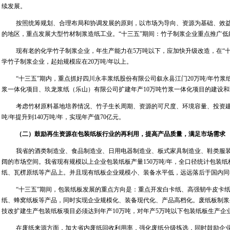
续发展。
按照统筹规划、合理布局和协调发展的原则，以市场为导向、资源为基础、效
的地区，重点发展大型竹材制浆造纸工业。“十三五”期间：竹子制浆企业重点推广
现有老的化学竹子制浆企业，年生产能力在
5
万吨以下，应加快升级改造，在“十
学竹子制浆企业，起始规模应在
20
万吨
/
年以上。
“十三五”期内，重点抓好四川永丰浆纸股份有限公司叙永县江门
20
万吨
/
年竹浆
浆一体化项目、玖龙浆纸（乐山）有限公司扩建年产
10
万吨竹浆一体化项目的建设和
考虑竹材原料基地培养情况、竹子生长周期、资源的可尺度、环境容量、投资建
吨
/
年提升到
140
万吨
/
年，实现年产值
70
亿元。
（二）鼓励再生资源在包装纸板行业的再利用，提高产品质量，满足市场需求
我省的酒类制造业、食品制造业、日用电器制造业、板式家具制造业、鞋类服
阔的市场空间。我省现有规模以上企业包装纸板产量
150
万吨
/
年，全口径统计包装纸
纸、瓦楞原纸等产品上。并且现有纸板企业规模小、装备水平低，远远落后于国内同
“十三五”期间，包装纸板发展的重点方向是：重点开发白卡纸、高强韧牛皮卡
纸、蜂窝纸板等产品，同时实现企业规模化、装备现代化、产品高档化。废纸板制浆
技改扩建生产包装纸板项目必须达到年产
10
万吨，对年产
5
万吨以下包装纸板生产企
在废纸来源方面，加大省内废纸回收利用率，强化废纸分级拣选，同时鼓励企