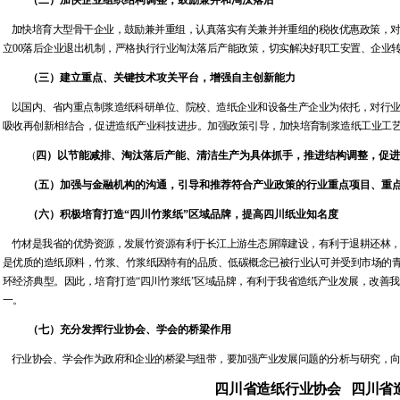
（二）加快企业组织结构调整，鼓励兼并和淘汰落后
加快培育大型骨干企业，鼓励兼并重组，认真落实有关兼并并重组的税收优惠政策，
立
00
落后企业退出机制，严格执行行业淘汰落后产能政策，切实解决好职工安置、企业
（三）建立重点、关键技术攻关平台，增强自主创新能力
以国内、省内重点制浆造纸科研单位、院校、造纸企业和设备生产企业为依托，对行
吸收再创新相结合，促进造纸产业科技进步。加强政策引导，加快培育制浆造纸工业工
（
四）以节能减排、淘汰落后产能、清洁生产为具体抓手，推进结构调整，促
（五）加强与金融机构的沟通，引导和推荐符合产业政策的行业重点项目、重
（六）积极培育打造“四川竹浆纸”区域品牌，提高四川纸业知名度
竹材是我省的优势资源，发展竹资源有利于长江上游生态屏障建设，有利于退耕还林
是优质的造纸原料，竹浆、竹浆纸因特有的品质、低碳概念已被行业认可并受到市场的
环经济典型。因此，培育打造“四川竹浆纸”区域品牌，有利于我省造纸产业发展，改善
一。
（七）充分发挥行业协会、学会的桥梁作用
行业协会、学会作为政府和企业的桥梁与纽带，要加强产业发展问题的分析与研究，
四川省造纸行业协会
四川省