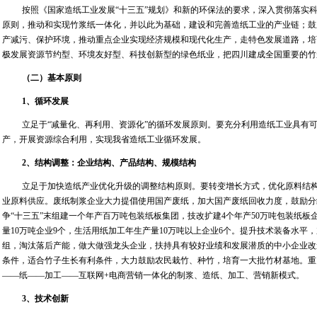
按照《国家造纸工业发展“十三五”规划》和新的环保法的要求，深入贯彻落实
原则，推动和实现竹浆纸一体化，并以此为基础，建设和完善造纸工业的产业链；鼓
产减污、保护环境，推动重点企业实现经济规模和现代化生产，走特色发展道路，培
极发展资源节约型、环境友好型、科技创新型的绿色纸业，把四川建成全国重要的竹
（二）基本原则
1
、循环发展
立足于“减量化、再利用、资源化”的循环发展原则。要充分利用造纸工业具有
产，开展资源综合利用，实现我省造纸工业循环发展。
2
、结构调整：企业结构、产品结构、规模结构
立足于加快造纸产业优化升级的调整结构原则。要转变增长方式，优化原料结
业原料供应。废纸制浆企业大力提倡使用国产废纸，加大国产废纸回收力度，鼓励分
争“十三五”末组建一个年产百万吨包装纸板集团，技改扩建
4
个年产
50
万吨包装纸板
量
10
万吨企业
9
个，生活用纸加工年生产量
10
万吨以上企业
6
个。提升技术装备水平，
组，淘汰落后产能，做大做强龙头企业，扶持具有较好业绩和发展潜质的中小企业改
条件，适合竹子生长有利条件，大力鼓励农民栽竹、种竹，培育一大批竹材基地。重
——纸——加工——互联网
+
电商营销一体化的制浆、造纸、加工、营销新模式。
3
、技术创新