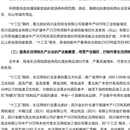
利用废纸造纸属国家鼓励的资源再利用范围。因此，规模化的废纸利用企业宜
宾、乐山等城市周边。
“十三五”期内，重点抓好四川金田纸业有限公司新建年产
60
万吨工业纸板项目
四川迅源纸业有限公司扩建年产
25
万吨强韧牛皮箱纸板项目玖龙浆纸（乐山）有限公
公司异地搬迁建设年产
30
万吨高强瓦楞原纸项目和现有纸板企业的技改扩能。力争培
以上的包装纸板集团，“十三五”期末，我省纸板年产量将由当前的
250
万吨提升到
300
（三）提高生活用纸生产企业的产业集聚度，培育产业园区，打响竹浆生活用
近年来，我省生活用纸因使用高白度的商品漂白竹浆，产量高速增长。竹浆生
的欢迎。
“十三五”期间，生活用纸行业发展的重点方向是：推广使用中速（
800-1200
米
/
卫生纸机，提高产能、提高质量、降低消耗、降低成本，重点推广本色竹浆高档生活
分钟以下的低速卫生纸机。分散的企业逐步向园区集中，做强下游的纸制品加工企业
区”和犍为“双百”纸制品产业园区建设，争创一个国家知名品牌。产业集中布局在成
“十三五”期间，生活用纸行业重点抓好：四川金红叶在遂宁新建年产
12
万吨高
用纸项目，中顺洁柔（四川）纸业有限公司、维达纸业（四川）有限公司技改扩能项
目，四川省犍为凤生纸业有限公司扩建年产
10
万吨高档生活用纸项目，四川福华竹浆
纸业有限公司年产
10
万吨本色竹浆生活用纸加工项目等重点项目。到“十三五”期末
万吨，实现产值
110
亿元左右。生活用纸加工企业积极推广宽幅、高速、自动卷取、