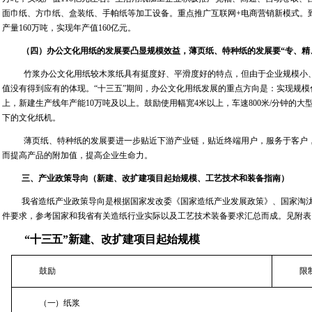
面巾纸、方巾纸、盒装纸、手帕纸等加工设备。重点推广互联网
+
电商营销新模式。
产量
160
万吨，实现年产值
160
亿元。
（四）办公文化用纸的发展要凸显规模效益，薄页纸、特种纸的发展要“专、精
竹浆办公文化用纸较木浆纸具有挺度好、平滑度好的特点，但由于企业规模小
值没有得到应有的体现。“十三五”期间，办公文化用纸发展的重点方向是：实现规
上，新建生产线年产能
10
万吨及以上。鼓励使用幅宽
4
米以上，车速
800
米
/
分钟的大
下的文化纸机。
薄页纸、特种纸的发展要进一步贴近下游产业链，贴近终端用户，服务于客户，
而提高产品的附加值，提高企业生命力。
三、产业政策导向（新建、改扩建项目起始规模、工艺技术和装备指南）
我省造纸产业政策导向是根据国家发改委《国家造纸产业发展政策》、国家淘
件要求，参考国家和我省有关造纸行业实际以及工艺技术装备要求汇总而成。见附表
“十三五”新建、改扩建项目起始规模
鼓励
限
（一）纸浆