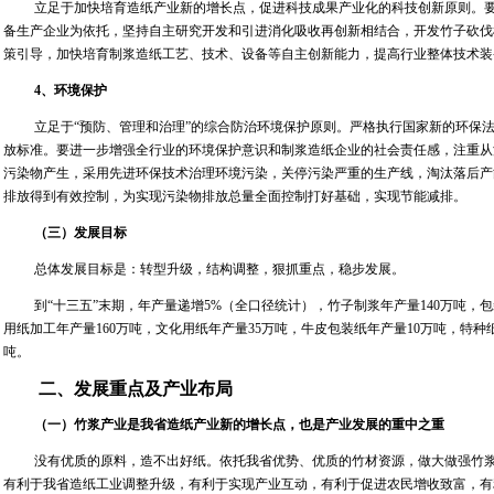
立足于加快培育造纸产业新的增长点，促进科技成果产业化的科技创新原则。
备生产企业为依托，坚持自主研究开发和引进消化吸收再创新相结合，开发竹子砍伐
策引导，加快培育制浆造纸工艺、技术、设备等自主创新能力，提高行业整体技术装
4
、环境保护
立足于“预防、管理和治理”的综合防治环境保护原则。严格执行国家新的环保法、
放标准。要进一步增强全行业的环境保护意识和制浆造纸企业的社会责任感，注重从
污染物产生，采用先进环保技术治理环境污染，关停污染严重的生产线，淘汰落后产
排放得到有效控制，为实现污染物排放总量全面控制打好基础，实现节能减排。
（三）发展目标
总体发展目标是：转型升级，结构调整，狠抓重点，稳步发展。
到“十三五”末期，年产量递增
5%
（全口径统计），竹子制浆年产量
140
万吨，包
用纸加工年产量
160
万吨，文化用纸年产量
35
万吨，牛皮包装纸年产量
10
万吨，特种
吨。
二、发展重点及产业布局
（一）竹浆产业是我省造纸产业新的增长点，也是产业发展的重中之重
没有优质的原料，造不出好纸。依托我省优势、优质的竹材资源，做大做强竹
有利于我省造纸工业调整升级，有利于实现产业互动，有利于促进农民增收致富，有