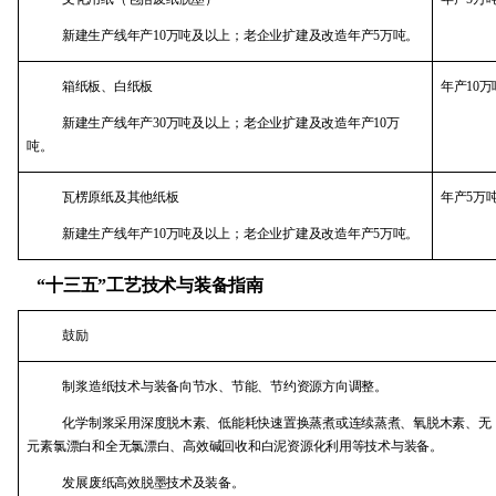
新建生产线年产
10
万吨及以上；老企业扩建及改造年产
5
万吨。
箱纸板、白纸板
年产
10
万
新建生产线年产
30
万吨及以上；老企业扩建及改造年产
10
万
吨。
瓦楞原纸及其他纸板
年产
5
万
新建生产线年产
10
万吨及以上；老企业扩建及改造年产
5
万吨。
“十三五”工艺技术与装备指南
鼓励
制浆造纸技术与装备向节水、节能、节约资源方向调整。
化学制浆采用深度脱木素、低能耗快速置换蒸煮或连续蒸煮、氧脱木素、无
元素氯漂白和全无氯漂白、高效碱回收和白泥资源化利用等技术与装备。
发展废纸高效脱墨技术及装备。