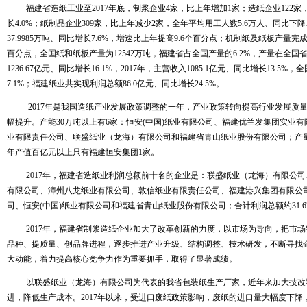
福建省造纸工业至
2017
年底，制浆企业
4
家，比上年增加
1
家；造纸企业
122
家
长
4.0%
；纸制品企业
309
家，比上年减少
2
家，全年平均用工人数
5.6
万人、同比下降
37.9985
万吨、同比增长
7.6%
，增速比上年提高
9.6
个百分点；机制纸及纸板产量完
百分点，全国纸和纸板产量为
12542
万吨，福建省占全国产量的
6.2%
，产量在全国
1236.67
亿元、同比增长
16.1%
，
2017
年，主营收入
1085.1
亿元、同比增长
13.5%
，全
7.1%
；福建纸业共实现利润总额
86.0
亿元、同比增长
24.5%
。
2017
年是我国造纸产业发展政策调整的一年，产业政策转向提高行业发展质
幅提升。产能
30
万吨以上有
6
家：恒安
(
中国
)
纸业有限公司、福建优兰发集团实业有
业有限责任公司、联盛纸业（龙海）有限公司和福建省青山纸业股份有限公司；产
年产值百亿元以上只有福建恒安集团
1
家。
2017
年，福建省造纸业利润总额前十名的企业是：联盛纸业（龙海）有限公司
有限公司、漳州八龙纸业有限公司、敦信纸业有限责任公司、福建港兴集团有限公
司、恒安
(
中国
)
纸业有限公司和福建省青山纸业股份有限公司；合计利润总额约
31.6
2017
年，福建省制浆造纸企业加大了改革创新的力度，以市场为导向，把市场
品种、提质量、创品牌进程，逐步推进产业升级、结构调整、技术研发，不断寻找
大动能，着力提高核心竞争力作为重要抓手，取得了显著成绩。
以联盛纸业（龙海）有限公司为代表的我省包装纸生产厂家，近年来加大技改
进，降低生产成本。
2017
年以来，受进口废纸政策影响，废纸的进口量大幅度下降