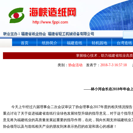
首页
纸协简介
福建造纸
轻机园地
台湾造纸
掌握核心技术，助力福建省纸业高质
类别：
协会活动
发表于：
2018-7-3 16:57:18
——林小河会长在
2018
年年会
今天上午经过六届理事会二次会议审议了协会理事会
2017
年度的相关情况报告
重点讨论了关于促进福建省造纸行业绿色发展转型升级的指导意见，对于这个指导
意见将为福建纸业的高质量发展起重要的指导作用，在此，我向长期支持福建纸业
协会领导以及与造纸相关产业的朋友到来表示热烈的欢迎和衷心的感谢！