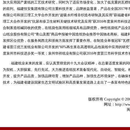
加大应用国产废纸的工艺技术研究，同时为了适应市场变化，加大了低克重的瓦楞
的前列。福建恒安集团有限公司注重科技开发，品牌效益显著，产品在全国
2017
年
有限公司和浙江理工大学合作开发的“超吸水纤维非织造布研制及其应用”获福建省
理工大合作开发的“抗尿布疹卫生材料关键技术研究及应用”获
2016
年度泉州市科技
合制浆造纸碱回收的优势，在纸袋包装用纸领域具有品牌优势，伸性纸袋纸产品全
山纸业股份有限公司“青山及图”商品申报被中国造纸协会推荐中国驰名商标。福建
发挥区位优势，在服务闽西北和浙南方面发挥了重要作用。在制造业单项冠军“瓦楞
建省晋江优兰发纸业有限公司开发的“
60%
再生浆在高透明礼品包装纸中应用的研究
度泉州市科技进步奖一等奖；泉州华祥纸业有限公司获
2016
年度晋江市科学技术市
福建纸业未来的发展，应认真贯彻党的十九大会议精神，在总量适度发展的同
为契机，大胆探索、先行先试。大力推进造纸技术装备现代化、自动化、智能化。
开发，提升产品品质，加强品牌培育，增加产品品种，加强生态环境保护，在确保
技术，为福建省建设国家生态文明试验区和高质量发展道路上走出了一条富有特色
版权所有 Copyright © 20
网址：http://www
闽