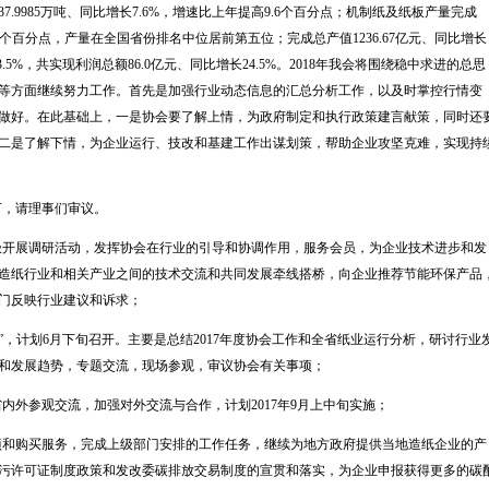
37.9985
万吨、同比增长
7.6%
，增速比上年提高
9.6
个百分点；机制纸及纸板产量完成
个百分点，产量在全国省份排名中位居前第五位；完成总产值
1236.67
亿元、同比增长
3.5%
，共实现利润总额
86.0
亿元、同比增长
24.5%
。
2018
年我会将围绕稳中求进的总思
等方面继续努力工作。首先是加强行业动态信息的汇总分析工作，以及时掌控行情变
做好。在此基础上，一是协会要了解上情，为政府制定和执行政策建言献策，同时还
二是了解下情，为企业运行、技改和基建工作出谋划策，帮助企业攻坚克难，实现持
下，请理事们审议。
极开展调研活动，发挥协会在行业的引导和协调作用，服务会员，为企业技术进步和发
造纸行业和相关产业之间的技术交流和共同发展牵线搭桥，向企业推荐节能环保产品
门反映行业建议和诉求；
”，计划
6
月下旬召开。主要是总结
2017
年度协会工作和全省纸业运行分析，研讨行业
和发展趋势，专题交流，现场参观，审议协会有关事项；
省内外参观交流，加强对外交流与合作，计划
2017
年
9
月上中旬实施；
项和购买服务，完成上级部门安排的工作任务，继续为地方政府提供当地造纸企业的产
污许可证制度政策和发改委碳排放交易制度的宣贯和落实，为企业申报获得更多的碳