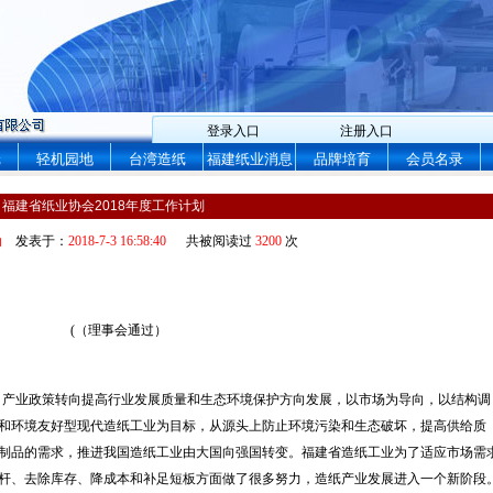
登录入口
注册入口
纸
轻机园地
台湾造纸
福建纸业消息
品牌培育
会员名录
福建省纸业协会2018年度工作计划
动
发表于：
2018-7-3 16:58:40
共被阅读过
3200
次
(
（理事会通过）
，产业政策转向提高行业发展质量和生态环境保护方向发展，以市场为导向，以结构调
和环境友好型现代造纸工业为目标，从源头上防止环境污染和生态破坏，提高供给质
制品的需求，推进我国造纸工业由大国向强国转变。福建省造纸工业为了适应市场需
杆、去除库存、降成本和补足短板方面做了很多努力，造纸产业发展进入一个新阶段