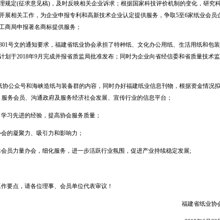
理规定
(
征求意见稿
)
，及时反映相关企业诉求；根据国家科技评价机制的变化，研究
开展相关工作，为企业申报专利和高新技术企业认定提供服务，争取
5
至
6
家纸业会员
工商局申报著名商标提供服务；
301
号文的通知要求，福建省纸业协会承担了特种纸、文化办公用纸、生活用纸和包
计划于
2018
年
9
月完成并报省质监局批准发布；同时为企业向省经信委和省质量技术监
纸协公众号和海峡造纸与装备群的内容，同时办好福建纸业信息刊物，根据资金情况
、服务会员、沟通政府及服务经济社会发展、宣传行业的信息平台；
，学习先进的经验，提高协会服务质量；
协会的凝聚力、吸引力和影响力；
靠会员力量办会，细化服务，进一步活跃行业氛围，促进产业持续稳定发展
;
工作要点，请各位理事、会员单位代表审议！
福建省纸业协