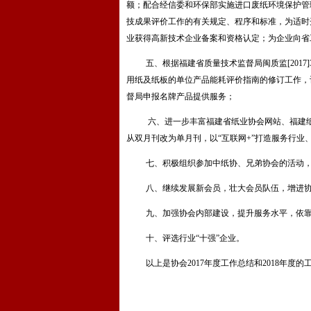
额；配合经信委和环保部实施进口废纸环境保护管
技成果评价工作的有关规定、程序和标准，为适时
业获得高新技术企业备案和资格认定；为企业向省
五、根据福建省质量技术监督局闽质监
[2017]
用纸及纸板的单位产品能耗评价指南的修订工作，
督局申报名牌产品提供服务；
六、进一步丰富福建省纸业协会网站、福建
从双月刊改为单月刊，以“互联网
+
”打造服务行业
七、积极组织参加中纸协、兄弟协会的活动
八、继续发展新会员，壮大会员队伍，增进
九、加强协会内部建设，提升服务水平，依
十、评选行业“十强”企业。
以上是协会
2017
年度工作总结和
2018
年度的