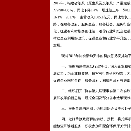
2017
年，福建省纸浆（原生浆及废纸浆）产量完成
779.9044
万吨、同比下降
1.4%
，增速较上年下降
8.1
16.1%
，
2017
年，主营收入
1085.1
亿元、同比增长
1
路，在服务政府、服务企业、服务社会、服务行业
化，抓紧有利时期多创佳绩，引导行业和纸企做强
帮助企业利用好政策，促进企业和行业水平升级；
发展。
现将
2018
年协会活动安排的初步意见安排如
一、根据福建省造纸行业特点，深入企业积
展助力，为企业投资建厂撰写可行性研究报告，为
促进企业间的合作；服务政府，积极向政府有关部
二、组织召开 “协会第六届理事会第二次会议
展和改革的新思路，通报全国及部分省市造纸现状
三、根据自愿的原则，适时组织会员单位赴
四、做好承接政府职能转移、授权、委托事
能核查和诊断服务；积极参加和配合环保厅关于排