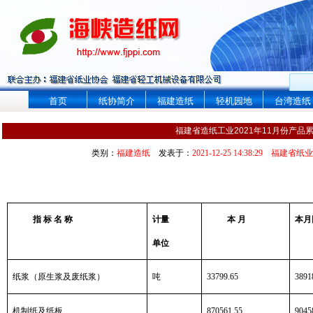
首页
纸协简介
福建造纸
轻机园地
台湾造纸
福建省造纸工业2021年11月份产品
类别：
福建造纸
发表于：
2021-12-25 14:38:29
福建省纸业
指
标
名
称
计量
本
月
本月
单位
纸浆（原生浆及废纸浆）
吨
33799.65
3891
机制纸及纸板
870561.55
9045