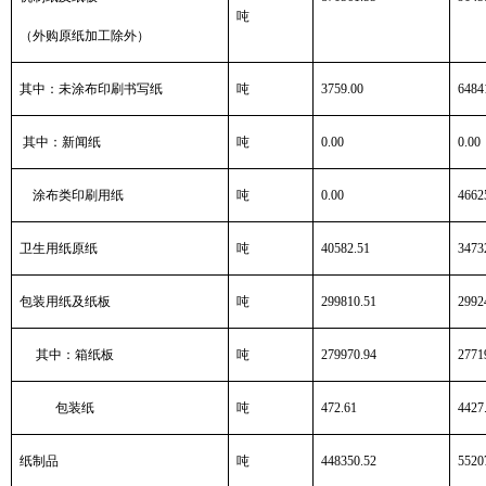
吨
（外购原纸加工除外）
其中：未涂布印刷书写纸
吨
3759.00
6484
其中：新闻纸
吨
0.00
0.00
涂布类印刷用纸
吨
0.00
4662
卫生用纸原纸
吨
40582.51
3473
包装用纸及纸板
吨
299810.51
2992
其中：箱纸板
吨
279970.94
2771
包装纸
吨
472.61
4427
纸制品
吨
448350.52
5520