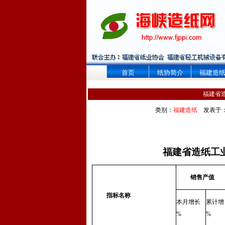
首页
纸协简介
福建造
福建省造
类别：
福建造纸
发表于
福建省造纸工
销售产值
指标名称
本月增长
累计增
%
%