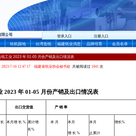
登录入口
注册入口
纸
轻机园地
台湾造纸
福建纸业消息
品牌培育
会员名录
纸工业 2023 年 01-05 月份产销及出口情况表
：
2023-7-16 12:47:17
福建省纸业协会秘书处
共被阅读过
1841
次
业
2023
年
01-05
月份产销及出口情况表
出口交货值
产
销
率
长
本月增
长
%
累计增
本
月
本月
本月
增长
%
长
%
增
长
%
止累计