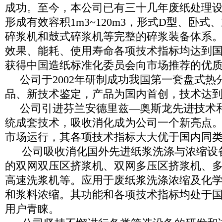
成功。至今，本公司已有三十几年废纸处理
形成有效容积1m3~120m3，形式D型、卧
碎浆机和鼓式碎浆机等完整的碎浆装备体系
效果、能耗、使用寿命各项技术指标均达到
获得中国造纸标准化委员会向市场推荐的优
公司于2002年研制成功我国第一套盘式热
品、新技术鉴定，产品为国内首创，技术达
公司引进芬兰安德里兹—奥斯龙先进技术和800~
统成套技术，吸收消化成为公司一个新亮点
市场运行，其各项技术指标大大优于国内同
公司吸收消化国外先进纸浆洗涤与浓缩设
的双网双压区挤浆机、双网多压区挤浆机、
高速洗浆机等。应用于废纸浆洗涤浓缩及化
和浆料浓缩。其功能和各项技术指标均处于
用户青睐。