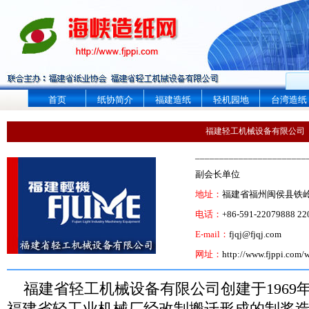
首页
纸协简介
福建造纸
轻机园地
台湾造纸
福建轻工机械设备有限公司
_______________________
副会长单位
地址：
福建省福州闽侯县铁岭
电话：
+86-591-22079888 22
E-mail：
fjqj@fjqj.com
网址：
http://www.fjppi.com
福建省轻工机械设备有限公司创建于1969